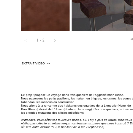
<
1 - 2
>
2
EXTRAIT VIDEO
>>
Ce projet propose un voyage dans trois quartiers de l’agglomération lilloise.
Nous traversons les petits pavillons, les maison en briques, les usines, les zones 
l’abandon, les maisons en construction.
Nous allons à la rencontre des habitants des quartiers de la Lionderie (Hem), de
Bois Blanc (Lille) et de L’Union (Roubaix, Tourcoing). Ces trois quartiers, ont vécu
les grandes mutations des siècles précédents.
«Attendez, vous détruisez toutes les usines, ok, il n’y a plus de travail, mais vous
n’allez pas détruire en même temps nos logements, parce que nous irons où ? Et
où sera notre histoire ?» (Un habitant de la rue Stephenson).