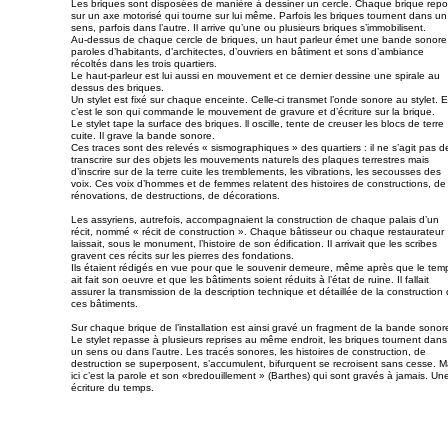
Les briques sont disposées de manière à dessiner un cercle. Chaque brique rep
sur un axe motorisé qui tourne sur lui même. Parfois les briques tournent dans un
sens, parfois dans l’autre. Il arrive qu’une ou plusieurs briques s’immobilisent.
Au-dessus de chaque cercle de briques, un haut parleur émet une bande sonore
paroles d’habitants, d’architectes, d’ouvriers en bâtiment et sons d’ambiance
récoltés dans les trois quartiers.
Le haut-parleur est lui aussi en mouvement et ce dernier dessine une spirale au
dessus des briques.
Un stylet est fixé sur chaque enceinte. Celle-ci transmet l’onde sonore au stylet. E
c’est le son qui commande le mouvement de gravure et d’écriture sur la brique.
Le stylet tape la surface des briques. ll oscille, tente de creuser les blocs de terre
cuite. Il grave la bande sonore.
Ces traces sont des relevés « sismographiques » des quartiers : il ne s’agit pas d
transcrire sur des objets les mouvements naturels des plaques terrestres mais
d’inscrire sur de la terre cuite les tremblements, les vibrations, les secousses des
voix. Ces voix d’hommes et de femmes relatent des histoires de constructions, de
rénovations, de destructions, de décorations.
Les assyriens, autrefois, accompagnaient la construction de chaque palais d’un
récit, nommé « récit de construction ». Chaque bâtisseur ou chaque restaurateur
laissait, sous le monument, l’histoire de son édification. Il arrivait que les scribes
gravent ces récits sur les pierres des fondations.
Ils étaient rédigés en vue pour que le souvenir demeure, même après que le tem
ait fait son oeuvre et que les bâtiments soient réduits à l’état de ruine. Il fallait
assurer la transmission de la description technique et détaillée de la construction
ces bâtiments.
Sur chaque brique de l’installation est ainsi gravé un fragment de la bande sonor
Le stylet repasse à plusieurs reprises au même endroit, les briques tournent dans
un sens ou dans l’autre. Les tracés sonores, les histoires de construction, de
destruction se superposent, s’accumulent, bifurquent se recroisent sans cesse. M
ici c’est la parole et son «bredouillement » (Barthes) qui sont gravés à jamais. Un
écriture du temps.