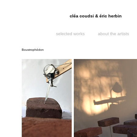
cléa coudsi & éric herbin
selected works
about the artists
Boustrophédon