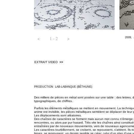
<
1 - 2
>
2009,
EXTRAIT VIDEO
>>
PRODUCTION LAB-LABANQUE (BÉTHUNE)
Des milliers de pièces en métal sont posées sur une table : des lettres, 
typographiques, de chiffres.
Parfois les éléments métalliques se mettent en mouvement. La technique
anime est invisible, les pièces métalliques semblent se déplacer de leur 
Les déplacements sont aléatoires.
Des chaînes de caractères se forment mais aucun mot connu n’émerge
rencontres, ou alors par pur hasard. Très vite les chaînes ainsi constitu
entraînées par de nouveaux mouvements, vers de nouveaux agenceme
Les caractères tourbillonnent, se croisent, se repoussent, s’attirent. Ils 
lignes, se regroupent, un dessin semble se créer, celui d’un plan d’une vi