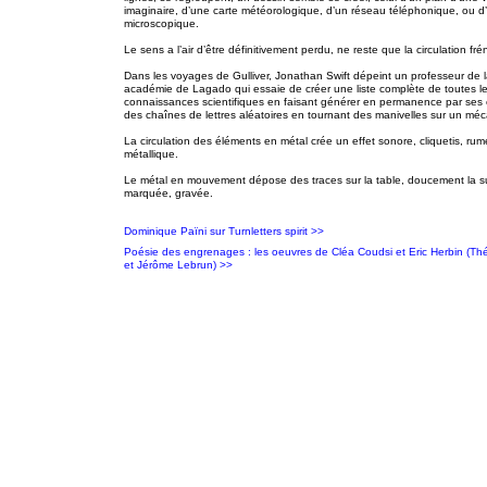
imaginaire, d’une carte météorologique, d’un réseau téléphonique, ou d
microscopique.
Le sens a l’air d’être définitivement perdu, ne reste que la circulation fré
Dans les voyages de Gulliver, Jonathan Swift dépeint un professeur de 
académie de Lagado qui essaie de créer une liste complète de toutes l
connaissances scientifiques en faisant générer en permanence par ses 
des chaînes de lettres aléatoires en tournant des manivelles sur un mé
La circulation des éléments en métal crée un effet sonore, cliquetis, rume
métallique.
Le métal en mouvement dépose des traces sur la table, doucement la s
marquée, gravée.
Dominique Païni sur Turnletters spirit >>
Poésie des engrenages : les oeuvres de Cléa Coudsi et Eric Herbin (Th
et Jérôme Lebrun) >>